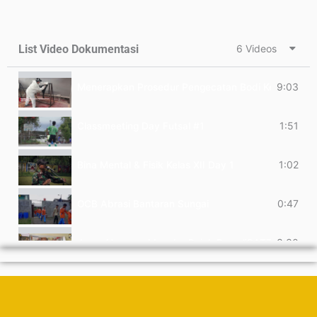
List Video Dokumentasi
6 Videos
9:03
Menerapkan Prosedur Pengecatan Bodi Kendaraan R
1:51
Classmeeting Day Futsal #1
1:02
Bina Mental & Fisik Kelas XII Day 1
0:47
OCB Abrasi Bantaran Sungai
3:30
Juara Harapan I Lomba Pojok Baca "CATTLEYA" |
3:38
HUT SMK Negeri 1 Tekung ke 26 - Fajar Gemilang - 